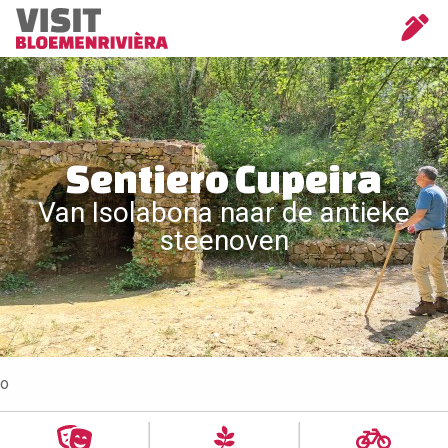
Sentiero Cupeira
Van Isolabona naar de antieke
steenoven
o